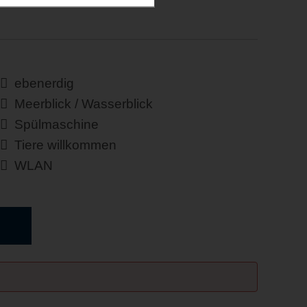
ebenerdig
Meerblick / Wasserblick
Spülmaschine
Tiere willkommen
WLAN