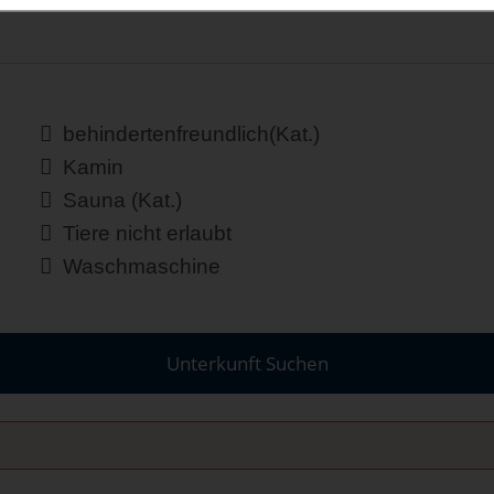
behindertenfreundlich(Kat.)
Kamin
Sauna (Kat.)
Tiere nicht erlaubt
Waschmaschine
Unterkunft Suchen