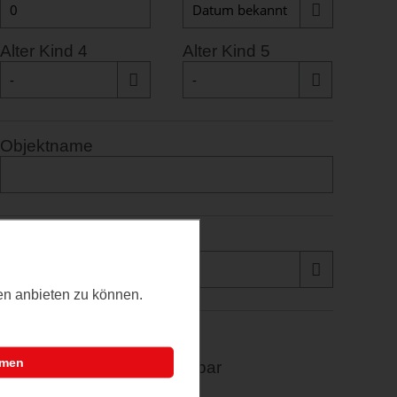
Alter Kind 4
Alter Kind 5
Objektname
Buchungstyp
ten anbieten zu können.
mmen
Fahrradraum abschließbar
Grillmöglichkeit