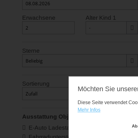
Erwachsene
Alter Kind 1
Sterne
Sortierung
Möchten Sie unsere
Diese Seite verwendet Cooki
Mehr Infos
Ausstattung Objekt
Ab
E-Auto Ladestation
Fahrradunterstellmöglichkeit