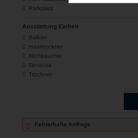
Parkplatz
Ausstattung Einheit
Balkon
Haartrockner
Nichtraucher
Terrasse
Trockner
Fehlerhafte Anfrage