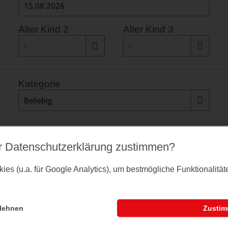
Alter Kind 2
Alter Kind 3
Kategorie
Reihenfolge
r Datenschutz­erklärung zustimmen?
es (u.a. für Google Analytics), um bestmögliche Funktionalitä
lehnen
Zusti
E-Bike Ladestation
familienfreundlich