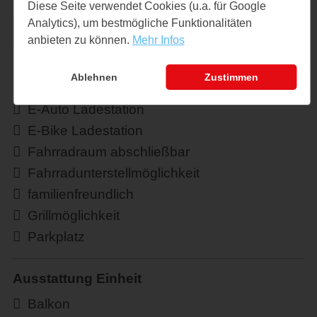
Diese Seite verwendet Cookies (u.a. für Google
Sortierung
Reihenfolge
Buchungstyp
Analytics), um bestmögliche Funktionalitäten
anbieten zu können.
Mehr Infos
Ablehnen
Zustimmen
Ausstattung Objekt
E-Auto Ladestation
E-Bike Ladestation
Fahrradraum abschließbar
Fahrradunterstellmöglichkeit
familienfreundlich
Grillmöglichkeit
Parkplatz
Ausstattung Einheit
Balkon