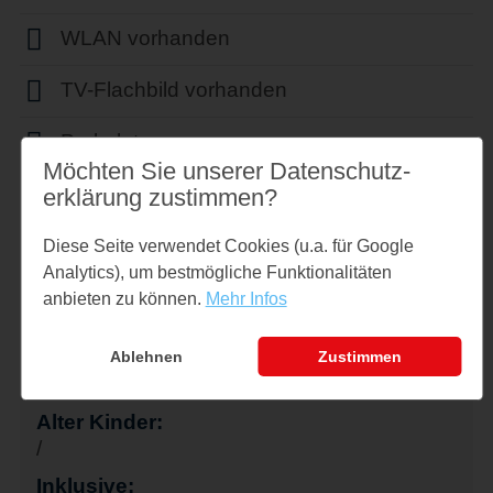
WLAN vorhanden
TV-Flachbild vorhanden
Parkplatz
Möchten Sie unserer Datenschutz­
erklärung zustimmen?
Diese Seite verwendet Cookies (u.a. für Google
Buchung
Analytics), um bestmögliche Funktionalitäten
Datum:
anbieten zu können.
Mehr Infos
08.08.2026 - 15.08.2026
Erwachsene:
Ablehnen
Zustimmen
2
Alter Kinder:
/
Inklusive: