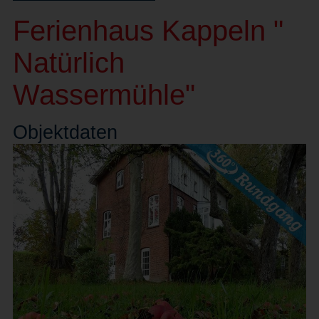
Ferienhaus Kappeln "
Natürlich
Wassermühle"
Objekt
daten