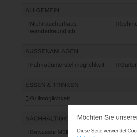
ALLGEMEIN
Nichtraucherhaus
behind
wanderfreundlich
AUSSENANLAGEN
Fahrradunterstellmöglichkeit
Garte
ESSEN & TRINKEN
Grillmöglichkeit
Möchten Sie unsere
NACHHALTIGKEIT
Diese Seite verwendet Cooki
Bewusste Müllvermeidung
Energ