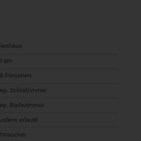
rienhaus
0 qm
- 6 Personen
sep. Schlafzimmer
sep. Badezimmer
stiere erlaubt
chtraucher