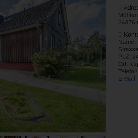
Adre
Mühlen
24376 
Kont
Name: S
Strass
PLZ: 2
Ort: Ka
Telefo
E-Mail