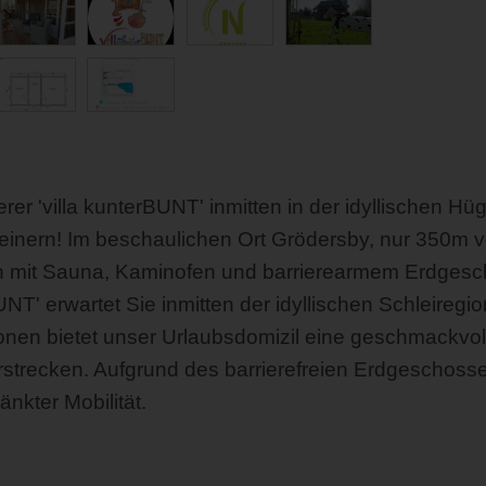
er 'villa kunterBUNT' inmitten in der idyllischen Hü
einern! Im beschaulichen Ort Grödersby, nur 350m von
n mit Sauna, Kaminofen und barrierearmem Erdgesc
NT' erwartet Sie inmitten der idyllischen Schleireg
sonen bietet unser Urlaubsdomizil eine geschmackvol
rstrecken. Aufgrund des barrierefreien Erdgeschosse
nkter Mobilität.