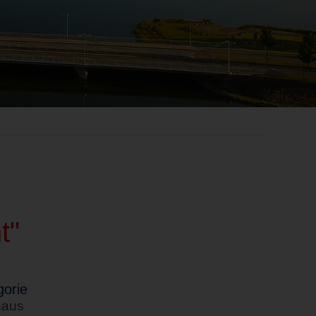
t"
orie
haus