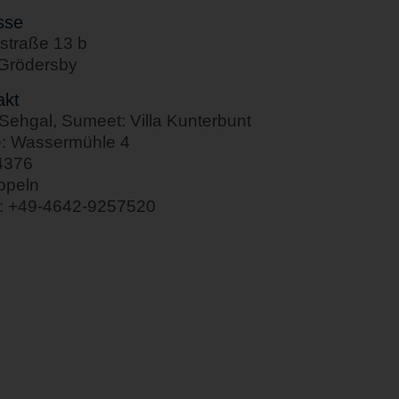
sse
straße 13 b
Grödersby
akt
ehgal, Sumeet: Villa Kunterbunt
e: Wassermühle 4
4376
ppeln
n: +49-4642-9257520