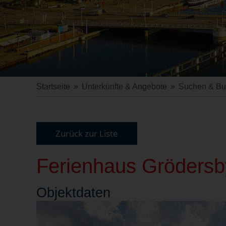
Startseite
»
Unterkünfte & Angebote
»
Suchen & B
Zurück zur Liste
Ferienhaus Grödersby
Objekt
daten