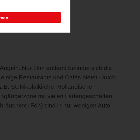
mmen
Angeln. Nur 1km entfernt befindet sich die
d einige Restaurants und Cafés bietet - auch
.B. St. Nikolaikirche, Holländische
ußgängerzone mit vielen Ladengeschäften,
räucherei Föh) sind in nur wenigen Auto-