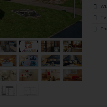
WL
TV
Par