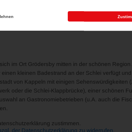
lehnen
Zusti
sich im Ort Grödersby mitten in der schönen Region 
er einen kleinen Badestrand an der Schlei verfügt un
nstadt von Kappeln mit einigen Sehenswürdigkeiten (z
rk oder die Schlei-Klappbrücke), einer schönen F
swahl an Gastronomiebetrieben (u.A. auch die Fisch
en.
Datenschutzerklärung zustimmen.
 bzgl. der Datenschutzerklärung zu widerrufen.