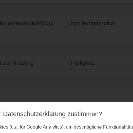
ertenfreundlich(Obj.)
familienfreundlich
n zur Nutzung
Parkplatz
r Datenschutz­erklärung zustimmen?
es (u.a. für Google Analytics), um bestmögliche Funktionalitä
iespar-Beleuchtung
Mit ÖPNV erreichbar