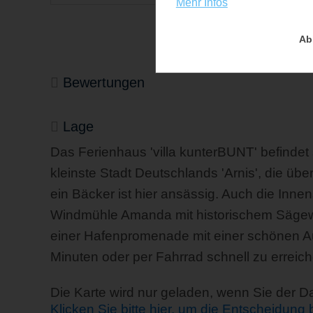
Mehr Infos
Ab
Bewertungen
Lage
Das Ferienhaus 'villa kunterBUNT' befindet 
kleinste Stadt Deutschlands 'Arnis', die üb
ein Bäcker ist hier ansässig. Auch die Inne
Windmühle Amanda mit historischem Sägewe
einer Hafenpromenade mit einer schönen Au
Minuten oder per Fahrrad schnell zu erreich
Die Karte wird nur geladen, wenn Sie der 
Klicken Sie bitte hier, um die Entscheidung