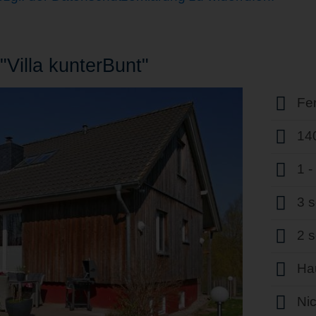
Villa kunterBunt"
Fe
14
1 
3 
2 
Hau
Ni