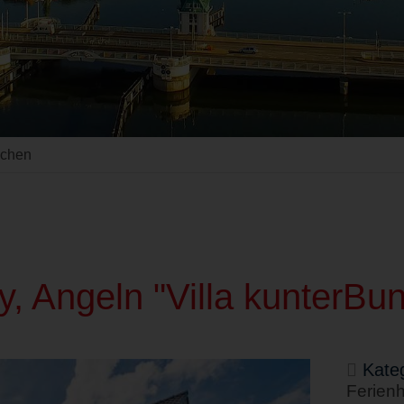
uchen
, Angeln "Villa kunterBun
Kateg
Ferien