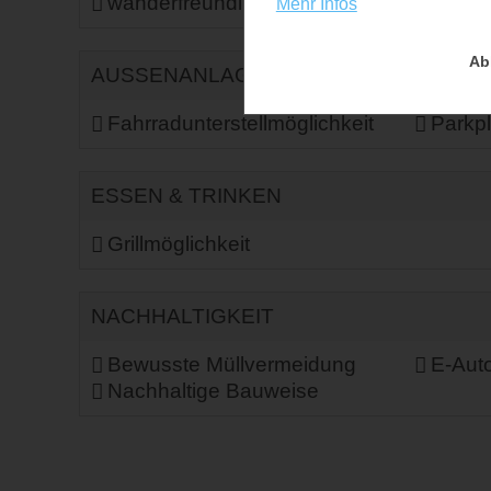
wanderfreundlich
Mehr Infos
Ab
AUSSENANLAGEN
Fahrradunterstellmöglichkeit
Parkpl
ESSEN & TRINKEN
Grillmöglichkeit
NACHHALTIGKEIT
Bewusste Müllvermeidung
E-Auto
Nachhaltige Bauweise