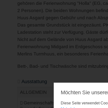
gehören die Ferienwohnung "Holla" (EG, ca.
2 Personen). Die beiden Wohnungen befinden
Huus Asgard gegen Gebühr und nach Abspr
Das gesamte Grundstück ist eingezäunt. P
Ladestation steht zur Verfügung. Gäste dür
Nicht auf dem Gelände von Huus Asgard aber
Ferienwohnung Midgard im Erdgeschoss sow
Merlins Turmhuus, ein besonderes Ferienha
Bett-, Bad- und Tischwäsche sind mitzubrin
Ausstattung
Möchten Sie unsere
ALLGEMEIN
Gemeinschaftssauna
Nicht
Diese Seite verwendet Cooki