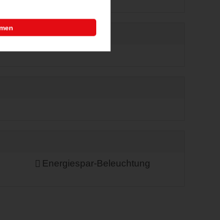
mmen
Energiespar-Beleuchtung