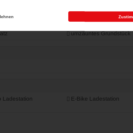
lehnen
Zusti
atz
umzäuntes Grundstück
 Ladestation
E-Bike Ladestation