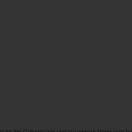
ekt an der Ostseeküste und nur wenige Meter vom Na