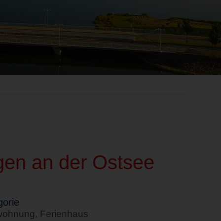
en an der Ostsee
orie
wohnung, Ferienhaus