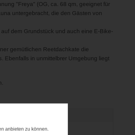
nung "Freya" (OG, ca. 68 qm, geeignet für
Sauna untergebracht, die den Gästen von
 auf dem Grundstück und auch eine E-Bike-
iner gemütlichen Reetdachkate die
benfalls in unmittelbrer Umgebung liegt
n.
radfreundlich
ten anbieten zu können.