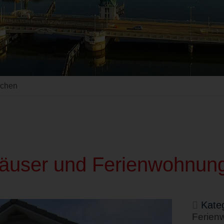
uchen
äuser und Ferienwohnung
Kateg
Ferien