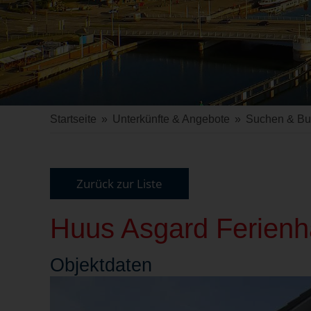
Startseite
»
Unterkünfte & Angebote
»
Suchen & B
Zurück zur Liste
Huus Asgard Ferienh
Objekt
daten