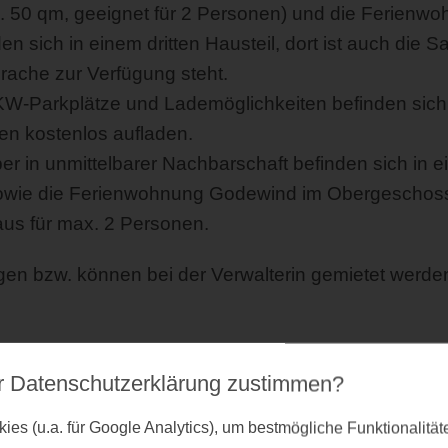
 50 qm, geeignet für 2 Personen) und die Ferienwoh
 sich in einem dritten Hausteil, dort ist auch die 
ache zur Verfügung steht.
KW-Parkplätze und Lademöglichkeiten befinden sich
fen kostenlos aufladen.
 in unmittelbarer Nachbarschaft befinden sich in e
ie die Ferienwohnung Godewind im Obergeschoss. E
us für max. 2 Personen.
gen bzw. können bei der Verwalterin gemietet werde
r Datenschutz­erklärung zustimmen?
raucherhaus
familienfreundlich
es (u.a. für Google Analytics), um bestmögliche Funktionalitä