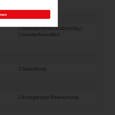
mmen
behindertenfreundlich(Obj.)
wanderfreundlich
Strandkorb
Energiespar-Beleuchtung