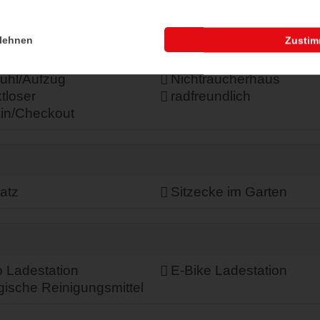
lehnen
Zusti
uhl/Aufzug
Nichtraucherhaus
tloser
radfreundlich
in/Checkout
atz
Sitzecke im Garten
 Ladestation
E-Bike Ladestation
ische Reinigungsmittel