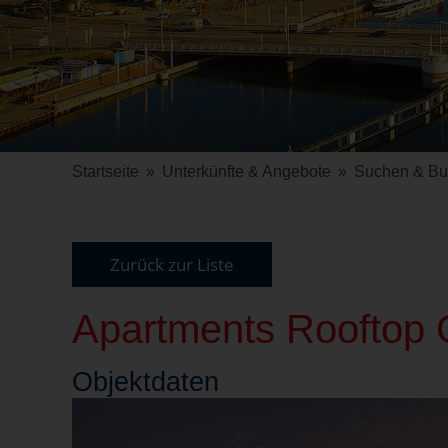
Startseite
»
Unterkünfte & Angebote
»
Suchen & B
Zurück zur Liste
Apartments Rooftop G
Objekt
daten