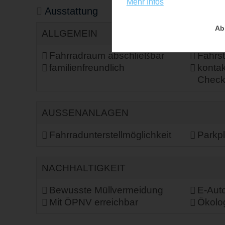
Mehr Infos
Ausstattung
Ab
ALLGEMEIN
Fahrradraum abschließbar
Fahrst
familienfreundlich
kontak
Check
AUSSENANLAGEN
Fahrradunterstellmöglichkeit
Parkpl
NACHHALTIGKEIT
Bewusste Müllvermeidung
E-Auto
Mit ÖPNV erreichbar
Ökolog