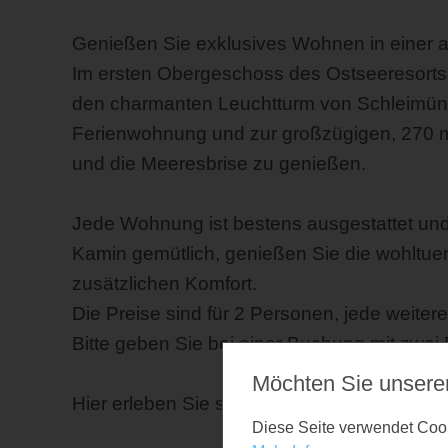
Genießen Sie exklusives Wohnen in einer 
Im ersten Obergeschoss des Ostseeresorts
den charmanten Leuchtturm von Schleimünd
Ferienwohnung und zur großzügigen, 270 m² 
und die Meeresbrise zu genießen.
Jede Wohnung ist bestens ausgestattet und
Kamin gemütlich, genießen Sie die wohltu
zusätzlichen Komfort.
Die Preise sind für 2 Personen, jede weiter
Bitte geben Sie bei einer Buchung mit zwe
Möchten Sie unsere
Hier erleben Sie stilvolles Wohnen auf höc
Diese Seite verwendet Cooki