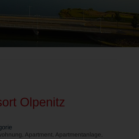
ort Olpenitz
orie
wohnung, Apartment, Apartmentanlage,