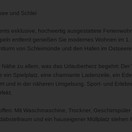
see und Schlei
nts exklusive, hochwertig ausgestattete Ferienwo
ppeln entfernt genießen Sie modernes Wohnen im 1.
chtturm von Schleimünde und den Hafen im Ostseeres
 Nähe zu allem, was das Urlauberherz begehrt: Der W
ein Spielplatz, eine charmante Ladenzeile, ein Ede
rt und in der näheren Umgebung. Sport- und Erlebni
fekt.
fen: Mit Waschmaschine, Trockner, Geschirrspüler u
adabstellraum und ein hauseigener Müllplatz stehen 