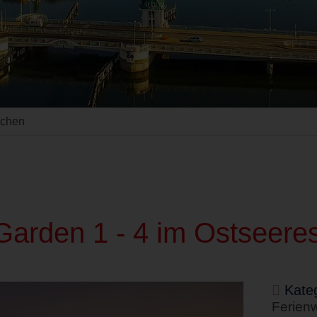
uchen
arden 1 - 4 im Ostseeres
Kateg
Ferien