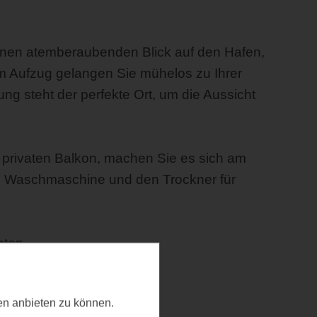
inen atemberaubenden Blick auf den Hafen,
 Aufzug gelangen Sie mühelos zu Ihrer
g steht der perfekte Ort, um die Aussicht
 privaten Balkon, machen Sie es sich am
e Waschmaschine und den Trockner für
hten.
ten anbieten zu können.