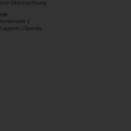
ere Übernachtung
sse
romenade 1
Kappeln-Olpenitz