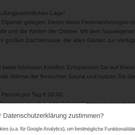
außergewöhnlichen Lage!
 Olpenitz gelegen, bieten diese Ferienwohnungen e
e und die Weiten der Ostsee. Mit dem hauseigenem
großen Dachterrasse, die allen Gästen zur Verfügun
 bietet höchsten Komfort: Entspannen Sie auf Ihrem
ende Wärme der finnischen Sauna und nutzen Sie di
e Person pro Tag € 20,00.
i Personen an, ob 1 oder 2 Schlafzimmer nutzen möc
r Datenschutz­erklärung zustimmen?
hstem Niveau.
es (u.a. für Google Analytics), um bestmögliche Funktionalitä