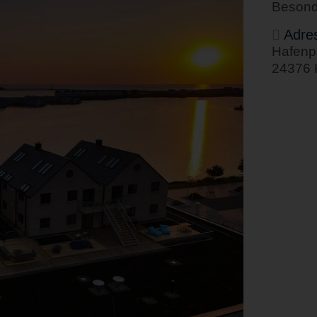
Besond
Adre
Hafenp
24376 