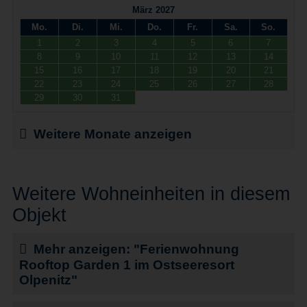
März 2027
Mo.
Di.
Mi.
Do.
Fr.
Sa.
So.
1
2
3
4
5
6
7
8
9
10
11
12
13
14
15
16
17
18
19
20
21
22
23
24
25
26
27
28
29
30
31
Weitere Monate anzeigen
Weitere Wohneinheiten in diesem
Objekt
Mehr anzeigen: "Ferienwohnung
Rooftop Garden 1 im Ostseeresort
Olpenitz"