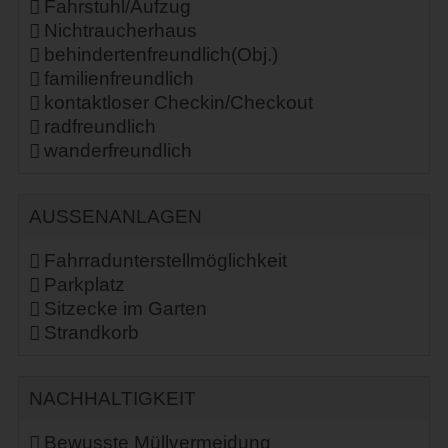
Fahrstuhl/Aufzug
Nichtraucherhaus
behindertenfreundlich(Obj.)
familienfreundlich
kontaktloser Checkin/Checkout
radfreundlich
wanderfreundlich
AUSSENANLAGEN
Fahrradunterstellmöglichkeit
Parkplatz
Sitzecke im Garten
Strandkorb
NACHHALTIGKEIT
Bewusste Müllvermeidung