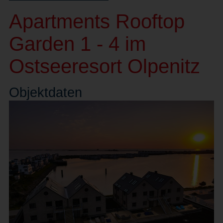
Apartments Rooftop
Garden 1 - 4 im
Ostseeresort Olpenitz
Objekt
daten