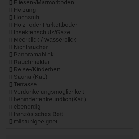
Fliesen-/Marmorboden
Heizung
Hochstuhl
Holz- oder Parkettböden
Insektenschutz/Gaze
Meerblick / Wasserblick
Nichtraucher
Panoramablick
Rauchmelder
Reise-/Kinderbett
Sauna (Kat.)
Terrasse
Verdunkelungsmöglichkeit
behindertenfreundlich(Kat.)
ebenerdig
französisches Bett
rollstuhlgeeignet