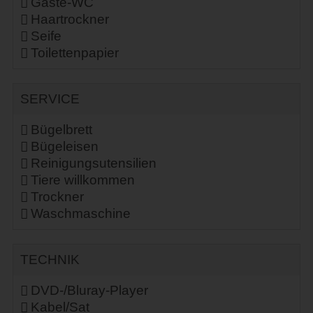
Gäste-WC
Haartrockner
Seife
Toilettenpapier
SERVICE
Bügelbrett
Bügeleisen
Reinigungsutensilien
Tiere willkommen
Trockner
Waschmaschine
TECHNIK
DVD-/Bluray-Player
Kabel/Sat