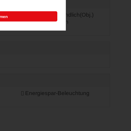
behindertenfreundlich(Obj.)
mmen
wanderfreundlich
Energiespar-Beleuchtung