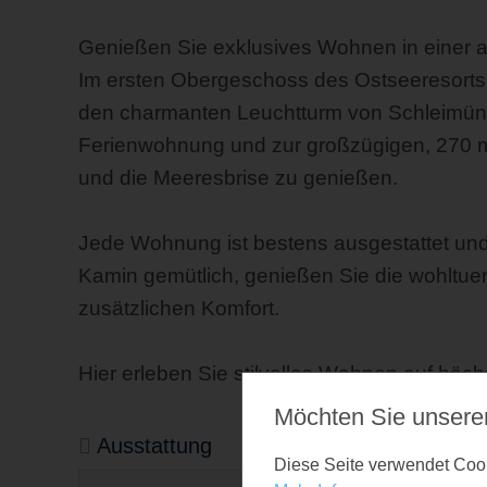
Genießen Sie exklusives Wohnen in einer 
Im ersten Obergeschoss des Ostseeresorts
den charmanten Leuchtturm von Schleimünd
Ferienwohnung und zur großzügigen, 270 m² 
und die Meeresbrise zu genießen.
Jede Wohnung ist bestens ausgestattet und
Kamin gemütlich, genießen Sie die wohltu
zusätzlichen Komfort.
Hier erleben Sie stilvolles Wohnen auf höc
Möchten Sie unsere
Ausstattung
Diese Seite verwendet Cooki