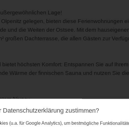
außergewöhnlichen Lage!
 Olpenitz gelegen, bieten diese Ferienwohnungen e
e und die Weiten der Ostsee. Mit dem hauseigenem
großen Dachterrasse, die allen Gästen zur Verfügun
 bietet höchsten Komfort: Entspannen Sie auf Ihrem
ende Wärme der finnischen Sauna und nutzen Sie di
hstem Niveau.
r Datenschutz­erklärung zustimmen?
es (u.a. für Google Analytics), um bestmögliche Funktionalitä