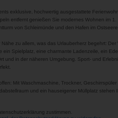
nts exklusive, hochwertig ausgestattete Ferienwo
ppeln entfernt genießen Sie modernes Wohnen im 1.
chtturm von Schleimünde und den Hafen im Ostseeres
 Nähe zu allem, was das Urlauberherz begehrt: Der W
ein Spielplatz, eine charmante Ladenzeile, ein Ede
rt und in der näheren Umgebung. Sport- und Erlebni
fekt.
fen: Mit Waschmaschine, Trockner, Geschirrspüler u
adabstellraum und ein hauseigener Müllplatz stehen 
Datenschutzerklärung zustimmen.