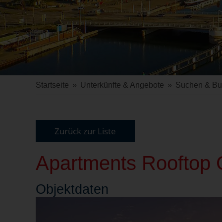
Startseite
»
Unterkünfte & Angebote
»
Suchen & B
Zurück zur Liste
Apartments Rooftop G
Objekt
daten