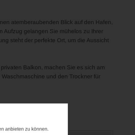
inen atemberaubenden Blick auf den Hafen,
 Aufzug gelangen Sie mühelos zu Ihrer
g steht der perfekte Ort, um die Aussicht
 privaten Balkon, machen Sie es sich am
e Waschmaschine und den Trockner für
ten anbieten zu können.