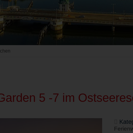
uchen
arden 5 -7 im Ostseereso
Kateg
Ferien