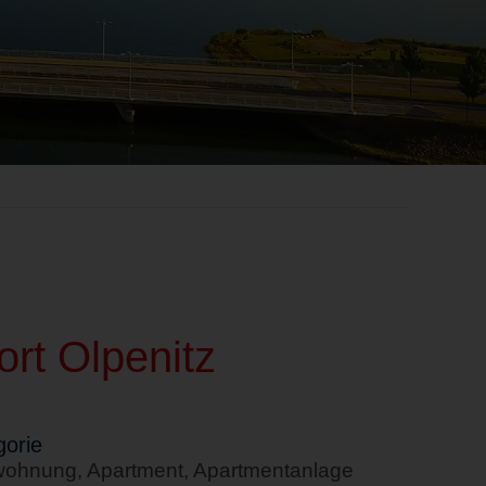
rt Olpenitz
orie
wohnung, Apartment, Apartmentanlage