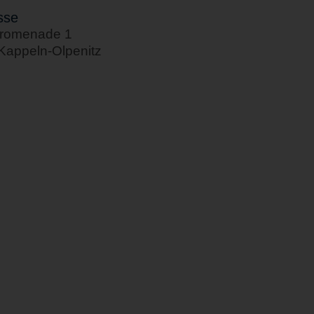
sse
romenade 1
Kappeln-Olpenitz