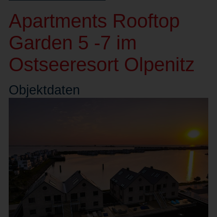
Apartments Rooftop
Garden 5 -7 im
Ostseeresort Olpenitz
Objekt
daten