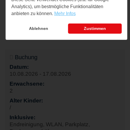
Analytics), um bestmögliche Funktionalitäten
TV vorhanden
anbieten zu können.
Mehr Infos
Parkplatz
Ablehnen
Zustimmen
Buchung
Datum:
10.08.2026 - 17.08.2026
Erwachsene:
2
Alter Kinder:
/
Inklusive:
Endreinigung, WLAN, Parkplatz,