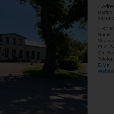
Adre
Dorfstr.
24409 S
Kont
Name: L
Strasse
PLZ: 2
Ort: Sto
Telefo
E-Mail
Websei