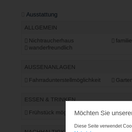
Ausstattung
ALLGEMEIN
Nichtraucherhaus
famili
wanderfreundlich
AUSSENANLAGEN
Fahrradunterstellmöglichkeit
Garte
ESSEN & TRINKEN
Frühstück möglich
Küche 
Möchten Sie unsere
Diese Seite verwendet Cooki
NACHHALTIGKEIT