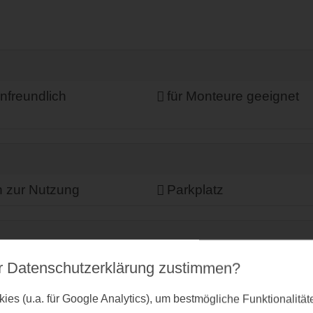
enfreundlich
für Monteure geeignet
n zur Nutzung
Parkplatz
(regionale Produkte)
Restaurant im Hause
r Datenschutz­erklärung zustimmen?
es (u.a. für Google Analytics), um bestmögliche Funktionalitä