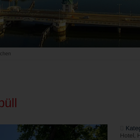
uchen
büll
Kateg
Hotel, 