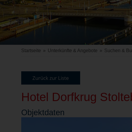
Startseite
»
Unterkünfte & Angebote
»
Suchen & B
Zurück zur Liste
Hotel Dorfkrug Stolte
Objekt
daten