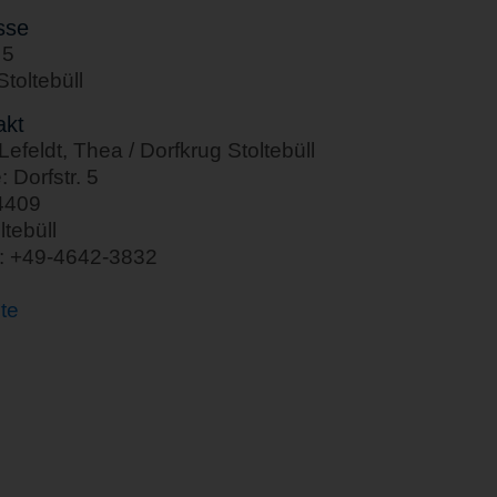
sse
 5
toltebüll
akt
efeldt, Thea / Dorfkrug Stoltebüll
: Dorfstr. 5
4409
ltebüll
n: +49-4642-3832
te