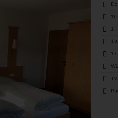
Do
19
1 
1 
1 
WL
TV
Par