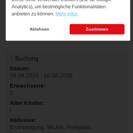
Analytics), um bestmögliche Funktionalitäten
TV vorhanden
anbieten zu können.
Mehr Infos
Parkplatz
Ablehnen
Zustimmen
Buchung
Datum:
09.08.2026 - 16.08.2026
Erwachsene:
2
Alter Kinder:
/
Inklusive:
Endreinigung, WLAN, Parkplatz,