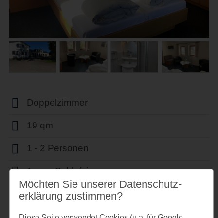
Doppelzimmer
19 qm
1 - 2 Personen
1 sep. Schlafzimmer
Möchten Sie unserer Datenschutz­
1 sep. Badezimmer
erklärung zustimmen?
WLAN vorhanden
Diese Seite verwendet Cookies (u.a. für Google