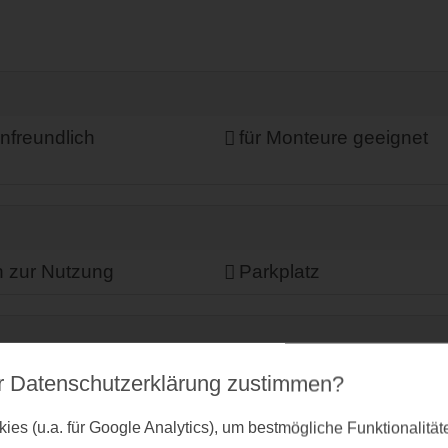
enfreundlich
für Monteure geeignet
n zur Nutzung
Parkplatz
(regionale Produkte)
Restaurant im Hause
r Datenschutz­erklärung zustimmen?
es (u.a. für Google Analytics), um bestmögliche Funktionalitä