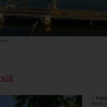
uchen
büll
Kateg
Hotel, 