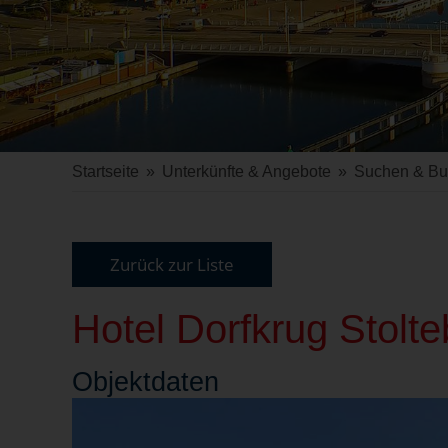
Startseite
»
Unterkünfte & Angebote
»
Suchen & B
Zurück zur Liste
Hotel Dorfkrug Stolte
Objekt
daten