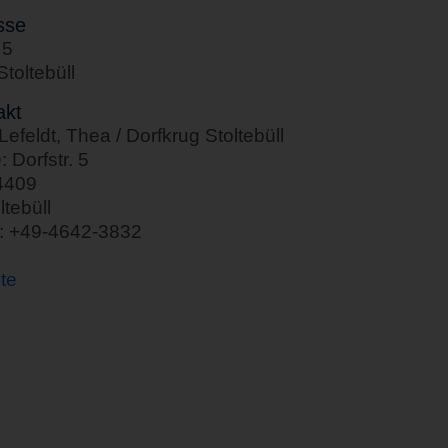
sse
 5
toltebüll
akt
efeldt, Thea / Dorfkrug Stoltebüll
: Dorfstr. 5
4409
ltebüll
n: +49-4642-3832
te