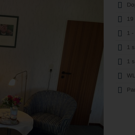
Do
19
1 
1 
1 
WL
Par