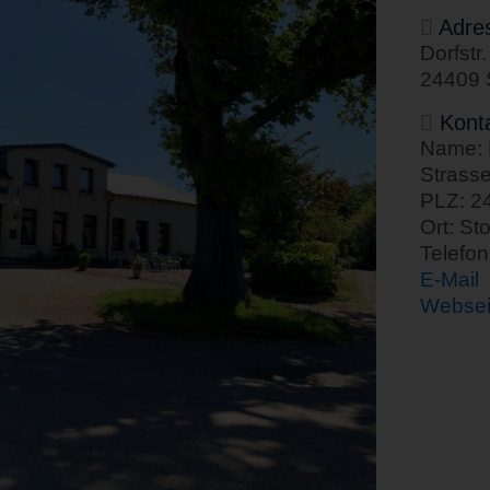
Adre
Dorfstr.
24409 S
Kont
Name: L
Strasse
PLZ: 2
Ort: Sto
Telefo
E-Mail
Websei