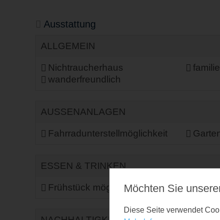
Ausstattung
ALLGEMEIN
Nichtraucherhaus
famili
wanderfreundlich
AUSSENANLAGEN
Fahrradunterstellmöglichkeit
Garte
ESSEN & TRINKEN
Frühstück möglich
Küche 
Möchten Sie unsere
Diese Seite verwendet Cooki
NACHHALTIGKEIT