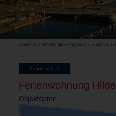
Startseite
»
Unterkünfte & Angebote
»
Suchen & B
Zurück zur Liste
Ferienwohnung Hilde
Objekt
daten