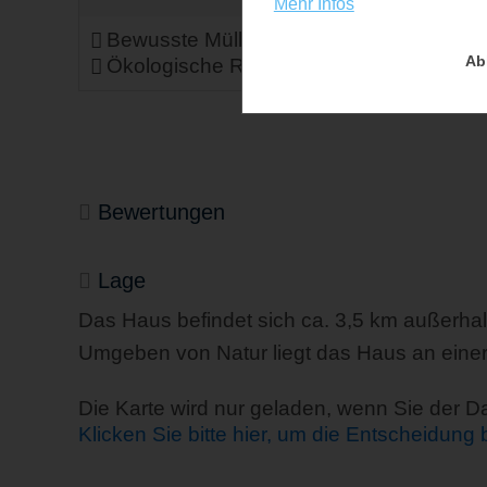
Mehr Infos
Bewusste Müllvermeidung
E-Bike
Ab
Ökologische Reinigungsmittel
Bewertungen
Lage
Das Haus befindet sich ca. 3,5 km außerha
Umgeben von Natur liegt das Haus an einer
Die Karte wird nur geladen, wenn Sie der 
Klicken Sie bitte hier, um die Entscheidung