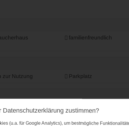
raucherhaus
familienfreundlich
n zur Nutzung
Parkplatz
r Datenschutz­erklärung zustimmen?
es (u.a. für Google Analytics), um bestmögliche Funktionalitä