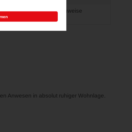
ng
Nachhaltige Bauweise
mmen
ren Anwesen in absolut ruhiger Wohnlage.