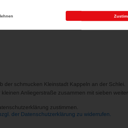
 Ladestation
Energiespar-Beleuchtu
lehnen
Zusti
lb der schmucken Kleinstadt Kappeln an der Schlei.
 kleinen Anliegerstraße zusammen mit sieben weite
Datenschutzerklärung zustimmen.
 bzgl. der Datenschutzerklärung zu widerrufen.