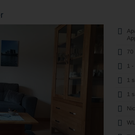
r
Ap
Ap
70
1 
1 
1 
Ni
WL