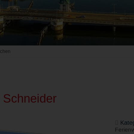
uchen
 Schneider
Kateg
Ferien