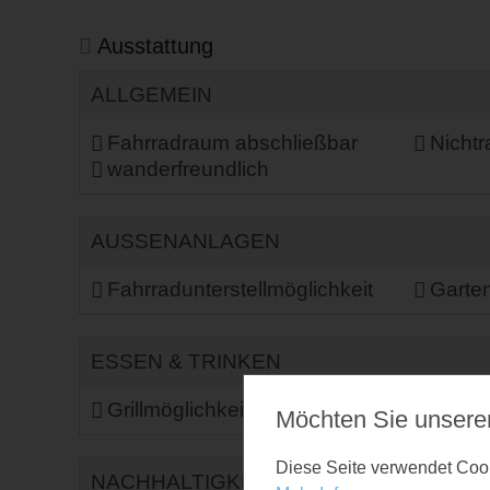
Ausstattung
ALLGEMEIN
Fahrradraum abschließbar
Nicht
wanderfreundlich
AUSSENANLAGEN
Fahrradunterstellmöglichkeit
Garte
ESSEN & TRINKEN
Grillmöglichkeit
Möchten Sie unsere
Diese Seite verwendet Cooki
NACHHALTIGKEIT