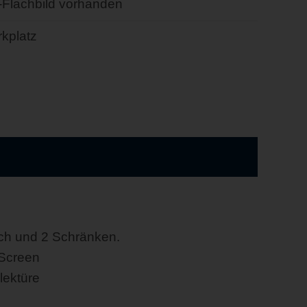
-Flachbild vorhanden
kplatz
sch und 2 Schränken.
-Screen
lektüre