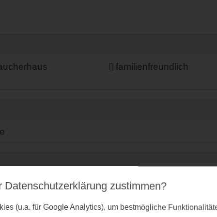
raucherhaus
familienfreundlich
e
 Ladestation
Mit ÖPNV erreichbar
r Datenschutz­erklärung zustimmen?
es (u.a. für Google Analytics), um bestmögliche Funktionalitä