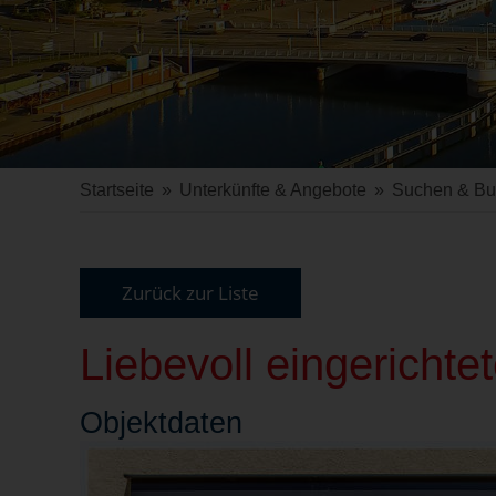
Startseite
»
Unterkünfte & Angebote
»
Suchen & B
Zurück zur Liste
Liebevoll eingericht
Objekt
daten