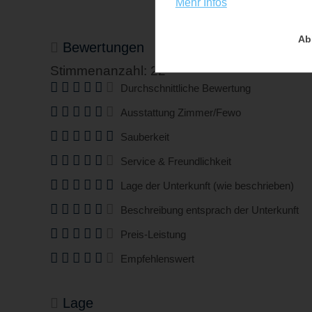
Mehr Infos
Ab
Bewertungen
Stimmenanzahl: 22
Durchschnittliche Bewertung
Ausstattung Zimmer/Fewo
Sauberkeit
Service & Freundlichkeit
Lage der Unterkunft (wie beschrieben)
Beschreibung entsprach der Unterkunft
Preis-Leistung
Empfehlenswert
Lage