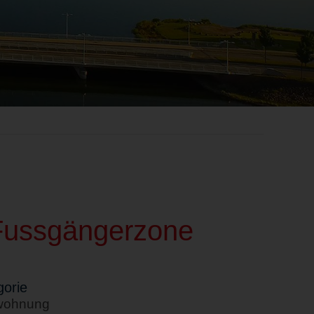
 Fussgängerzone
orie
wohnung