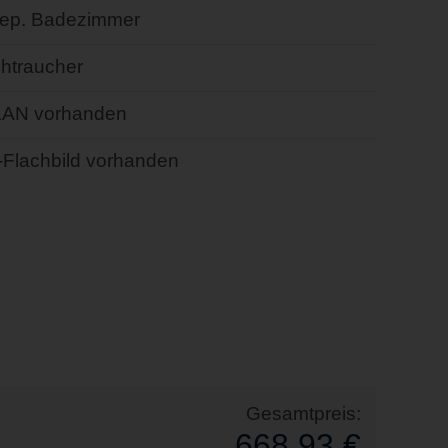
sep. Badezimmer
chtraucher
AN vorhanden
-Flachbild vorhanden
Gesamtpreis:
668,93 €