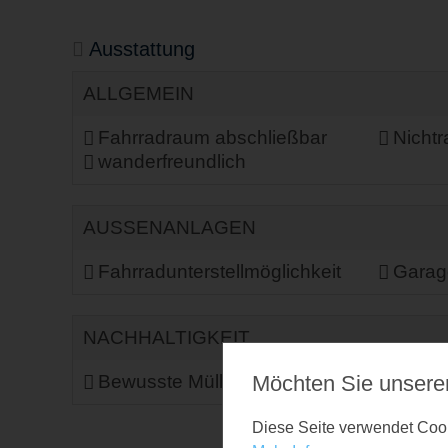
Ausstattung
ALLGEMEIN
Fahrradraum abschließbar
Nicht
wanderfreundlich
AUSSENANLAGEN
Fahrradunterstellmöglichkeit
Garag
NACHHALTIGKEIT
Bewusste Müllvermeidung
E-Bike
Möchten Sie unsere
Diese Seite verwendet Cooki