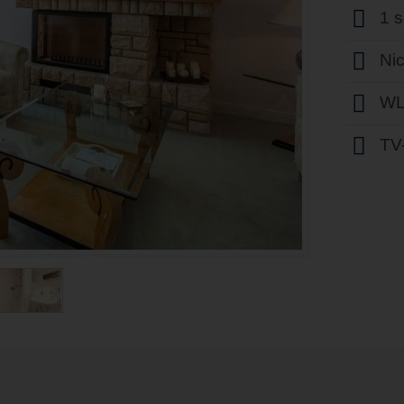
1 
Ni
WL
TV