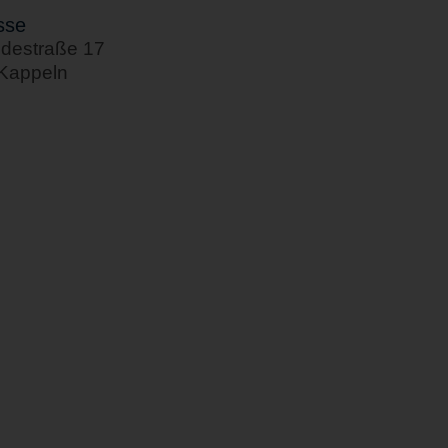
sse
destraße 17
Kappeln