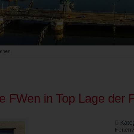
uchen
ete FWen in Top Lage der
Kateg
Ferien