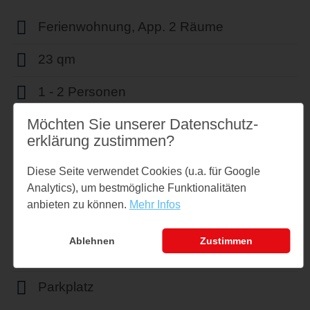
Ferienwohnung, App. 2 Räume
23 qm
1 - 2 Personen
Möchten Sie unserer Datenschutz­
0 sep. Schlafzimmer
erklärung zustimmen?
1 sep. Badezimmer
Diese Seite verwendet Cookies (u.a. für Google
Nichtraucher
Analytics), um bestmögliche Funktionalitäten
anbieten zu können.
Mehr Infos
WLAN vorhanden
Ablehnen
Zustimmen
TV vorhanden
Parkplatz