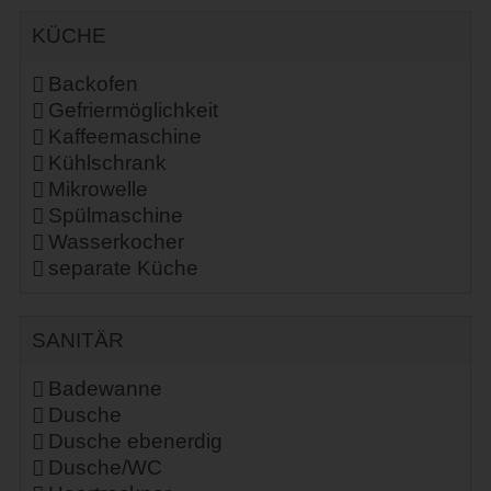
KÜCHE
Backofen
Gefriermöglichkeit
Kaffeemaschine
Kühlschrank
Mikrowelle
Spülmaschine
Wasserkocher
separate Küche
SANITÄR
Badewanne
Dusche
Dusche ebenerdig
Dusche/WC