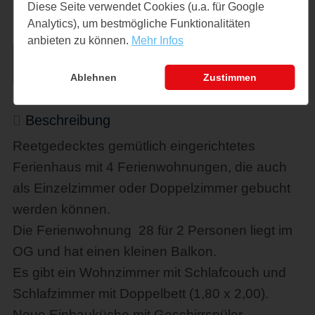
Diese Seite verwendet Cookies (u.a. für Google
Analytics), um bestmögliche Funktionalitäten
anbieten zu können.
Mehr Infos
Anfrage
Ablehnen
Zustimmen
Beschreibung
Reetgedecktes gemütlich eingerichtetes
Ferienhaus mit 4 Ferienwohnungen, die auch
als Einzelzimmer oder Doppelzimmer gebucht
werden können.
Die Ferienwohnung 28 für 2 Personen liegt im
OG und hat einen kleinen Balkon.
Es gibt ein Wohnzimmer mit Schlafcouch und
Schlafzimmer mit Doppelbett (1,80 x 2,00).
Neue Einbauküche mit Geschirrspüler ,