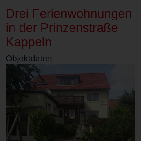
Drei Ferienwohnungen
in der Prinzenstraße
Kappeln
Objekt
daten