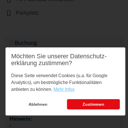
Parkplatz
Buchung
Datum:
Möchten Sie unserer Datenschutz­
07.08.2026 - 14.08.2026
erklärung zustimmen?
Erwachsene:
2
Diese Seite verwendet Cookies (u.a. für Google
Analytics), um bestmögliche Funktionalitäten
Alter Kinder:
anbieten zu können.
Mehr Infos
/
Inklusive:
Ablehnen
Zustimmen
Endreinigung, WLAN, Parkplatz
Hinweis:
/