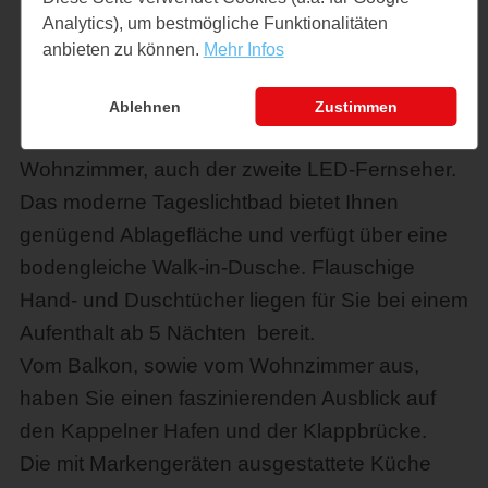
Daunendecken. Während das eine
Analytics), um bestmögliche Funktionalitäten
Schlafzimmer mit einem Doppelbett (180/200)
anbieten zu können.
Mehr Infos
ausgestattet ist, finden Sie in dem zweiten
Schlafraum zwei Einzelbetten in der Größe
Ablehnen
Zustimmen
90/200cm. Hier befindet sich, neben dem
Wohnzimmer, auch der zweite LED-Fernseher.
Das moderne Tageslichtbad bietet Ihnen
genügend Ablagefläche und verfügt über eine
bodengleiche Walk-in-Dusche. Flauschige
Hand- und Duschtücher liegen für Sie bei einem
Aufenthalt ab 5 Nächten bereit.
Vom Balkon, sowie vom Wohnzimmer aus,
haben Sie einen faszinierenden Ausblick auf
den Kappelner Hafen und der Klappbrücke.
Die mit Markengeräten ausgestattete Küche