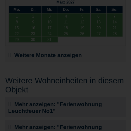
März 2027
Mo.
Di.
Mi.
Do.
Fr.
Sa.
So.
1
2
3
4
5
6
7
8
9
10
11
12
13
14
15
16
17
18
19
20
21
22
23
24
25
26
27
28
29
30
31
Weitere Monate anzeigen
Weitere Wohneinheiten in diesem
Objekt
Mehr anzeigen: "Ferienwohnung
Leuchtfeuer No1"
Mehr anzeigen: "Ferienwohnung