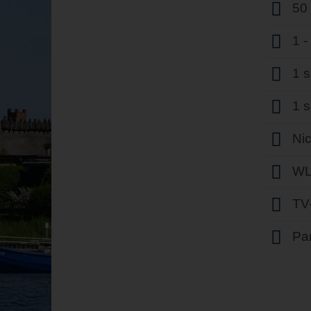
50
1 
1 
1 
Ni
WL
TV
Par