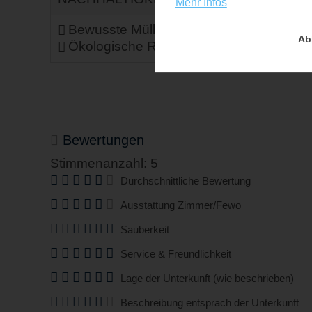
Mehr Infos
Bewusste Müllvermeidung
Energ
Ab
Ökologische Reinigungsmittel
Bewertungen
Stimmenanzahl: 5
Durchschnittliche Bewertung
Ausstattung Zimmer/Fewo
Sauberkeit
Service & Freundlichkeit
Lage der Unterkunft (wie beschrieben)
Beschreibung entsprach der Unterkunft