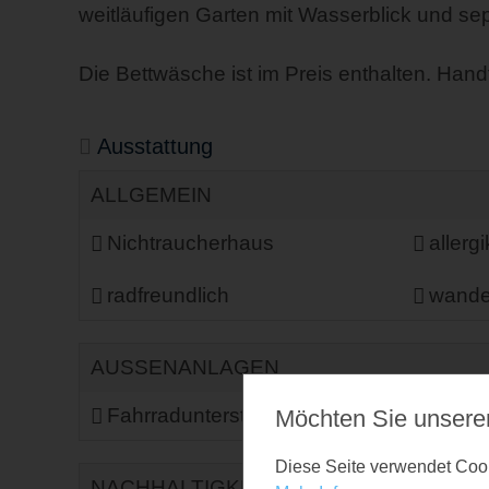
weitläufigen Garten mit Wasserblick und sep
Die Bettwäsche ist im Preis enthalten. Han
Ausstattung
ALLGEMEIN
Nichtraucherhaus
allerg
radfreundlich
wander
AUSSENANLAGEN
Fahrradunterstellmöglichkeit
Garte
Möchten Sie unsere
Diese Seite verwendet Cooki
NACHHALTIGKEIT