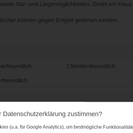
arate Sitz- und Liegemöglichkeiten. Direkt am Haus b
dtücher können gegen Entgelt geliehen werden.
ikerfreundlich
familienfreundlich
freundlich
n zur Nutzung
Parkplatz
r Datenschutz­erklärung zustimmen?
es (u.a. für Google Analytics), um bestmögliche Funktionalitä