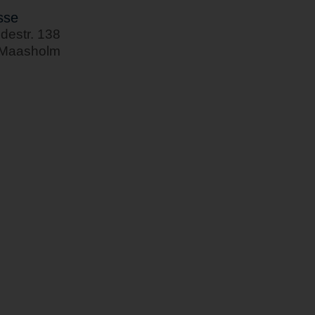
sse
destr. 138
 Maasholm