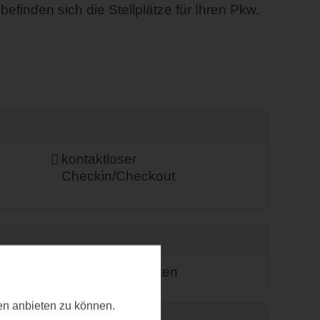
efinden sich die Stellplätze für Ihren Pkw.
kontaktloser
Checkin/Checkout
Sitzecke im Garten
ten anbieten zu können.