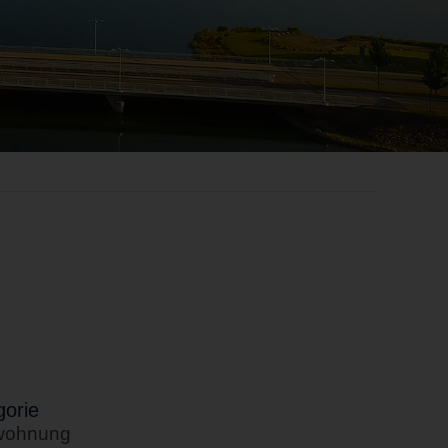
orie
wohnung