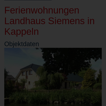
Ferienwohnungen
Landhaus Siemens in
Kappeln
Objekt
daten