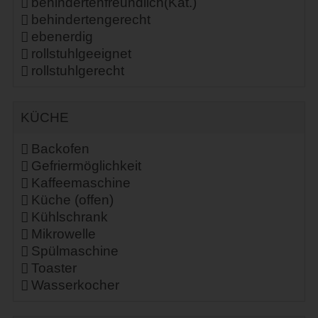
behindertenfreundlich(Kat.)
behindertengerecht
ebenerdig
rollstuhlgeeignet
rollstuhlgerecht
KÜCHE
Backofen
Gefriermöglichkeit
Kaffeemaschine
Küche (offen)
Kühlschrank
Mikrowelle
Spülmaschine
Toaster
Wasserkocher