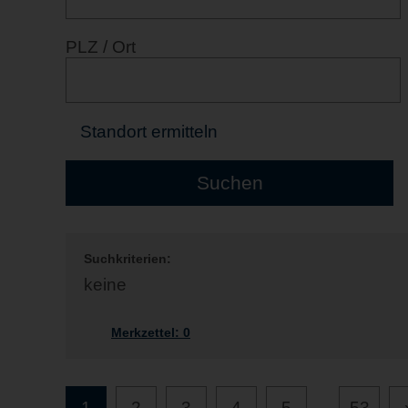
PLZ / Ort
Standort ermitteln
Suchkriterien:
keine
Merkzettel:
0
1
2
3
4
5
...
53