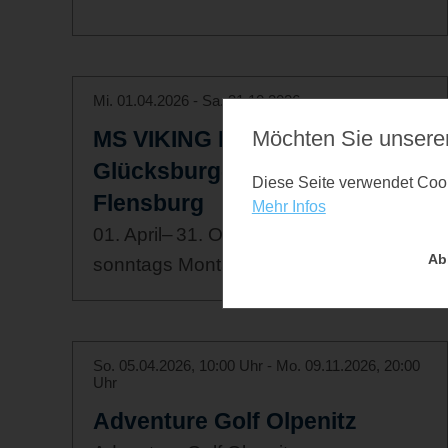
Mi. 01.04.2026 - Sa. 31.10.2026
MS VIKING Flensburg-
Möchten Sie unsere
Glücksburg-Glücksburg-
Diese Seite verwendet Cooki
Flensburg
Mehr Infos
01. April– 31. Oktober dienstags bis
Ab
sonntags Montag ist Liegetag
So. 05.04.2026, 10:00 Uhr - Mo. 09.11.2026, 20:00
Uhr
Adventure Golf Olpenitz