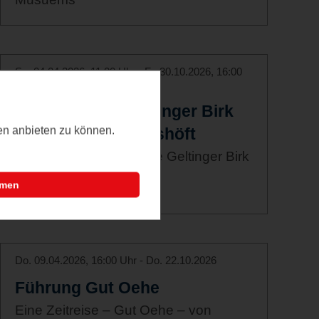
Sa. 04.04.2026, 11:00 Uhr - Fr. 30.10.2026, 16:00
Uhr
Naturerlebnis Geltinger Birk
ten anbieten zu können.
Ausstellung in Falshöft
Ausstellung rund um die Geltinger Birk
mmen
Do. 09.04.2026, 16:00 Uhr - Do. 22.10.2026
Führung Gut Oehe
Eine Zeitreise – Gut Oehe – von