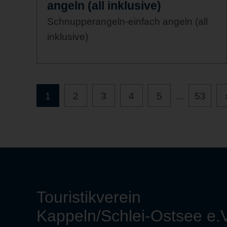
angeln (all inklusive)
Schnupperangeln-einfach angeln (all
inklusive)
1
2
3
4
5
...
53
Touristikverein
Kappeln/Schlei-Ostsee e.V