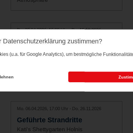
Do. 02.04.2026, 16:00 Uhr - Do. 15.10.2026
Führung durch Maasholm
r Datenschutz­erklärung zustimmen?
Einem Fischerdorf mit Charme und
es (u.a. für Google Analytics), um bestmögliche Funktionalitä
Geschichte
lehnen
Zusti
Mo. 06.04.2026, 17:00 Uhr - Do. 26.11.2026
Geführte Strandritte
Kati's Shettygarten Holnis