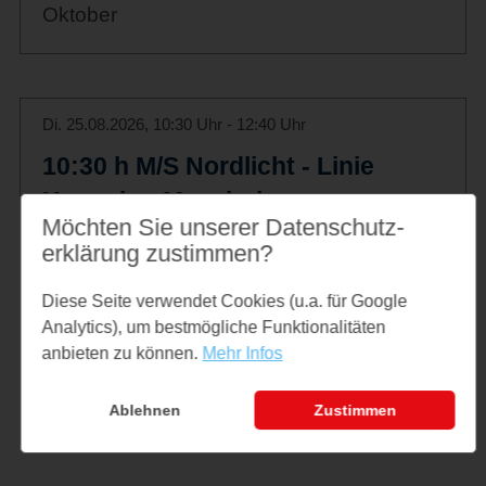
Oktober
Di. 25.08.2026, 10:30 Uhr - 12:40 Uhr
10:30 h M/S Nordlicht - Linie
Kappeln - Maasholm -
Möchten Sie unserer Datenschutz­
Schleimünde (Landgang +
erklärung zustimmen?
Entdeckertour für Kinder) und
zurück
Diese Seite verwendet Cookies (u.a. für Google
Analytics), um bestmögliche Funktionalitäten
10:30 h M/S Nordlicht - Linie Kappeln -
anbieten zu können.
Mehr Infos
Maasholm - Schleimünde (Landgang +
Entdeckertour für Kinder) und zurück
Ablehnen
Zustimmen