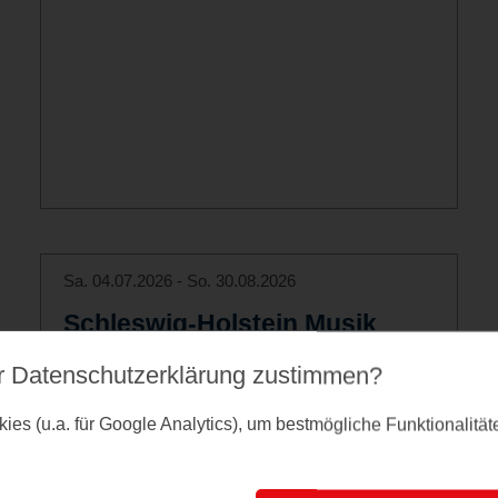
Sa. 04.07.2026 - So. 30.08.2026
Schleswig-Holstein Musik
Festival
r Datenschutz­erklärung zustimmen?
2026 dreht sich beim SHMF alles um
es (u.a. für Google Analytics), um bestmögliche Funktionalitä
Stockholm!