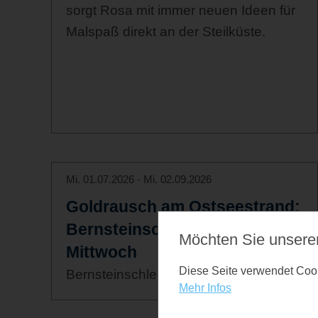
sorgt Rosa mit immer neuen Ideen für
Malspaß direkt an der Steilküste.
Mi. 01.07.2026 - Mi. 02.09.2026
Goldrausch am Ostseestrand:
Bernsteinschleifen, jeden
Möchten Sie unsere
Mittwoch
Diese Seite verwendet Cooki
Bernsteinschleifen
Mehr Infos