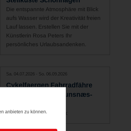
Steilküste Schönhagen
Die entspannte Atmosphäre mit Blick
aufs Wasser wird der Kreativität freien
Lauf lassen. Erstellen Sie mit der
Künstlerin Rosa Peters Ihr
persönliches Urlaubsandenken.
Sa. 04.07.2026 - So. 06.09.2026
Cykelfaergen Fahrradfähre
Linie Egersund-Brunsnæs-
Langballigau
ten anbieten zu können.
Deutschland -Dänemark