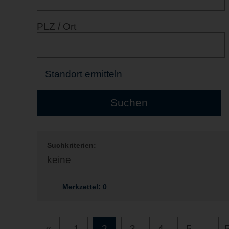
PLZ / Ort
Standort ermitteln
Suchkriterien:
keine
Merkzettel:
0
«
1
2
3
4
5
...