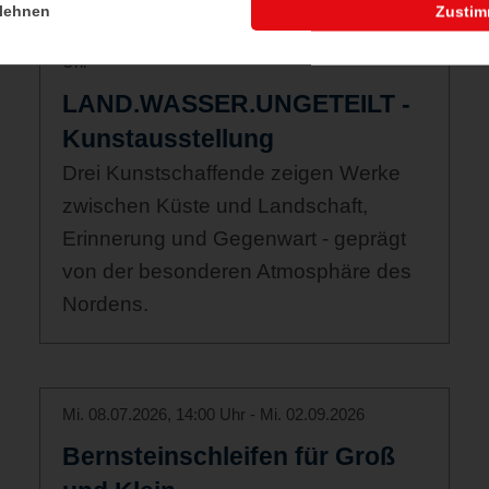
lehnen
Zusti
So. 05.07.2026, 11:00 Uhr - So. 27.09.2026, 17:00
Uhr
LAND.WASSER.UNGETEILT -
Kunstausstellung
Drei Kunstschaffende zeigen Werke
zwischen Küste und Landschaft,
Erinnerung und Gegenwart - geprägt
von der besonderen Atmosphäre des
Nordens.
Mi. 08.07.2026, 14:00 Uhr - Mi. 02.09.2026
Bernsteinschleifen für Groß