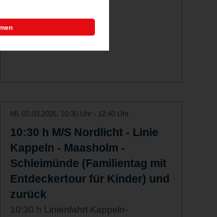
mmen
Mi. 02.09.2026, 10:30 Uhr - 12:40 Uhr
10:30 h M/S Nordlicht - Linie
Kappeln - Maasholm -
Schleimünde (Familientag mit
Entdeckertour für Kinder) und
zurück
10:30 h Linienfahrt Kappeln-