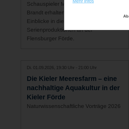
Mehr Infos
Schauspieler Mathias Harrebye-
Brandt erhalten Sie spannende
Ab
Einblicke in die Film- und
Serienproduktionen an der
Flensburger Förde.
Di. 01.09.2026, 19:30 Uhr - 21:00 Uhr
Die Kieler Meeresfarm – eine
nachhaltige Aquakultur in der
Kieler Förde
Naturwissenschaftliche Vorträge 2026