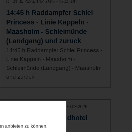
Di. 01.09.2026, 14:45 Uhr - 17:05 Uhr
14:45 h Raddampfer Schlei
Princess - Linie Kappeln -
Maasholm - Schleimünde
(Landgang) und zurück
14:45 h Raddampfer Schlei Princess -
Linie Kappeln - Maasholm -
Schleimünde (Landgang) - Maasholm
und zurück
Di. 01.09.2026, 17:30 Uhr - Mi. 30.09.2026
Trüffelzeit im Strandhotel
ten anbieten zu können.
Trüffelzeit im Strandhotel