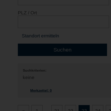
PLZ / Ort
Standort ermitteln
Suchkriterien:
keine
Merkzettel:
0
«
1
...
21
22
23
24