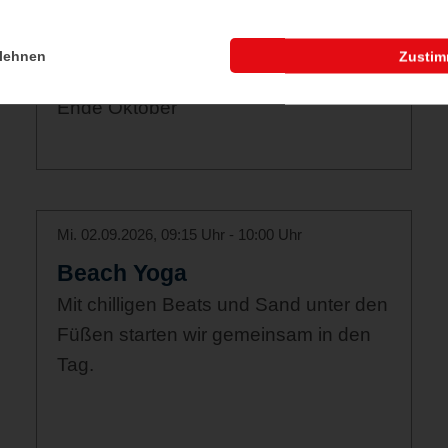
Sägewerk
Stadtführung: Kappeln klassisch mit
lehnen
Zusti
historischem Sägewerk von Mai bis
Ende Oktober
Mi. 02.09.2026, 09:15 Uhr - 10:00 Uhr
Beach Yoga
Mit chilligen Beats und Sand unter den
Füßen starten wir gemeinsam in den
Tag.