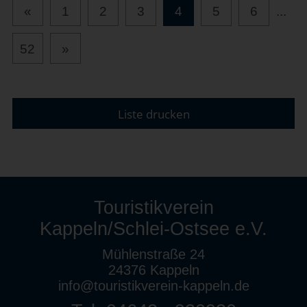
«
1
2
3
4
5
6
...
52
»
Liste drucken
Touristikverein
Kappeln/Schlei-Ostsee e.V.
Mühlenstraße 24
24376 Kappeln
info@touristikverein-kappeln.de