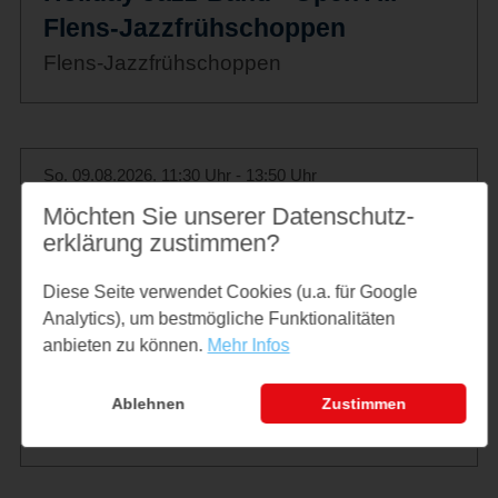
Flens-Jazzfrühschoppen
Flens-Jazzfrühschoppen
So. 09.08.2026, 11:30 Uhr - 13:50 Uhr
Möchten Sie unserer Datenschutz­
11:30 h Raddampfer Schlei
erklärung zustimmen?
Princess - Linie Kappeln -
Maasholm - Schleimünde
Diese Seite verwendet Cookies (u.a. für Google
Analytics), um bestmögliche Funktionalitäten
(Landgang) und zurück
anbieten zu können.
Mehr Infos
11:30 h Raddampfer Schlei Princess -
Linie Kappeln - Maasholm - Schleimünde
Ablehnen
Zustimmen
(Landgang) - Maasholm und zurück