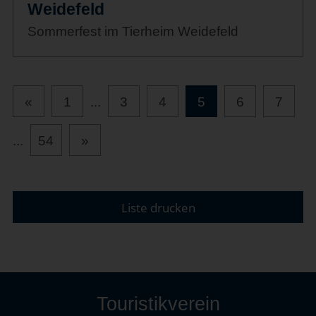
Weidefeld
Sommerfest im Tierheim Weidefeld
«
1
...
3
4
5
6
7
...
54
»
Liste drucken
Touristikverein