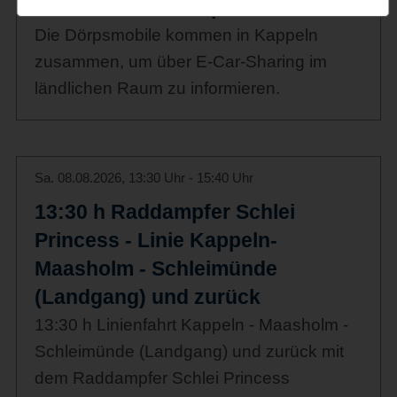
Sternfahrt der Dörpsmobile 2026
Die Dörpsmobile kommen in Kappeln
zusammen, um über E-Car-Sharing im
ländlichen Raum zu informieren.
Sa. 08.08.2026, 13:30 Uhr - 15:40 Uhr
13:30 h Raddampfer Schlei
Princess - Linie Kappeln-
Maasholm - Schleimünde
(Landgang) und zurück
13:30 h Linienfahrt Kappeln - Maasholm -
Schleimünde (Landgang) und zurück mit
dem Raddampfer Schlei Princess