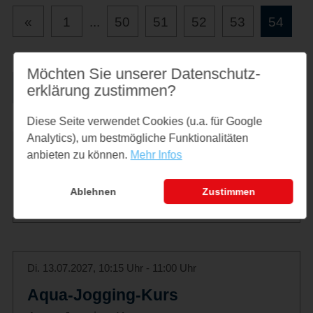
«
1
...
50
51
52
53
54
Möchten Sie unserer Datenschutz­
Liste drucken
erklärung zustimmen?
Diese Seite verwendet Cookies (u.a. für Google
Analytics), um bestmögliche Funktionalitäten
Di. 06.07.2027, 10:15 Uhr - 11:00 Uhr
anbieten zu können.
Mehr Infos
Aqua-Jogging-Kurs
Ablehnen
Zustimmen
Aqua-Jogging-Kurs
Di. 13.07.2027, 10:15 Uhr - 11:00 Uhr
Aqua-Jogging-Kurs