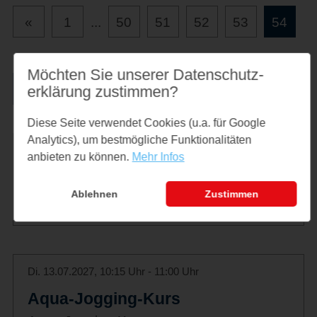
«
1
...
50
51
52
53
54
Möchten Sie unserer Datenschutz­
Liste drucken
erklärung zustimmen?
Diese Seite verwendet Cookies (u.a. für Google
Analytics), um bestmögliche Funktionalitäten
Di. 06.07.2027, 10:15 Uhr - 11:00 Uhr
anbieten zu können.
Mehr Infos
Aqua-Jogging-Kurs
Ablehnen
Zustimmen
Aqua-Jogging-Kurs
Di. 13.07.2027, 10:15 Uhr - 11:00 Uhr
Aqua-Jogging-Kurs