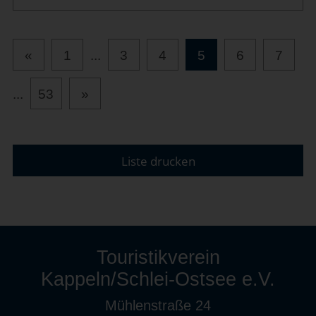
«
1
...
3
4
5
6
7
...
53
»
Liste drucken
Touristikverein
Kappeln/Schlei-Ostsee e.V.
Mühlenstraße 24