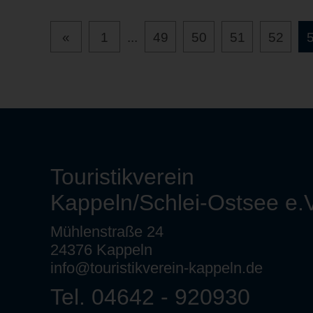
«
1
...
49
50
51
52
Touristikverein
Kappeln/Schlei-Ostsee e.V
Mühlenstraße 24
24376 Kappeln
info@touristikverein-kappeln.de
Tel. 04642 - 920930