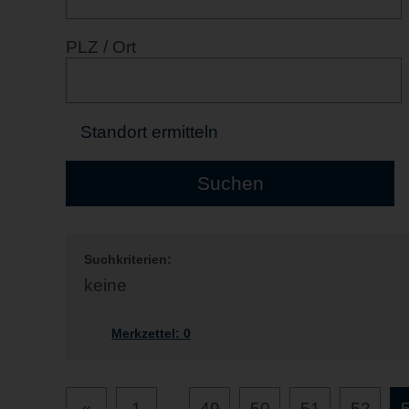
PLZ / Ort
Standort ermitteln
Suchkriterien:
keine
Merkzettel:
0
«
1
...
49
50
51
52