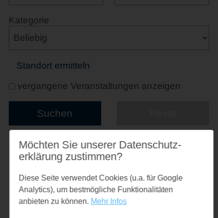
Kategorie
Standort ermitteln
vergangene Veranstaltungen anzeigen
Möchten Sie unserer Datenschutz­
Suchkriterien:
erklärung zustimmen?
keine
Diese Seite verwendet Cookies (u.a. für Google
Analytics), um bestmögliche Funktionalitäten
Suchtreffer: 1203
Merkzettel:
0
anbieten zu können.
Mehr Infos