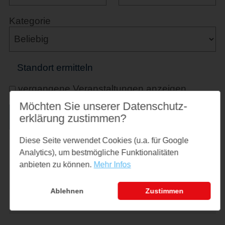
Kategorie
Standort ermitteln
vergangene Veranstaltungen anzeigen
Möchten Sie unserer Datenschutz­
erklärung zustimmen?
Diese Seite verwendet Cookies (u.a. für Google
Analytics), um bestmögliche Funktionalitäten
Suchkriterien:
anbieten zu können.
Mehr Infos
keine
Ablehnen
Zustimmen
Suchtreffer: 1202
Merkzettel:
0