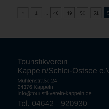
«
1
...
48
49
50
51
Touristikverein
Kappeln/Schlei-Ostsee e.V
Mühlenstraße 24
24376 Kappeln
info@touristikverein-kappeln.de
Tel. 04642 - 920930