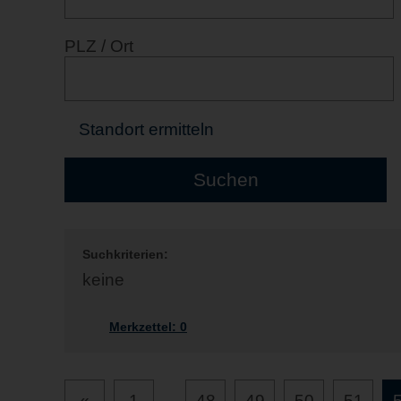
PLZ / Ort
Standort ermitteln
Suchkriterien:
keine
Merkzettel:
0
«
1
...
48
49
50
51