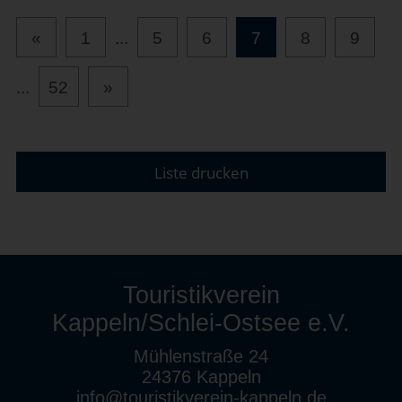
«
1
...
5
6
7
8
9
...
52
»
Liste drucken
Touristikverein
Kappeln/Schlei-Ostsee e.V.
Mühlenstraße 24
24376 Kappeln
info@touristikverein-kappeln.de