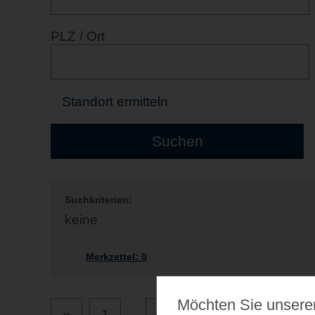
PLZ / Ort
Standort ermitteln
Suchkriterien:
keine
Merkzettel:
0
Möchten Sie unsere
«
1
...
49
50
51
52