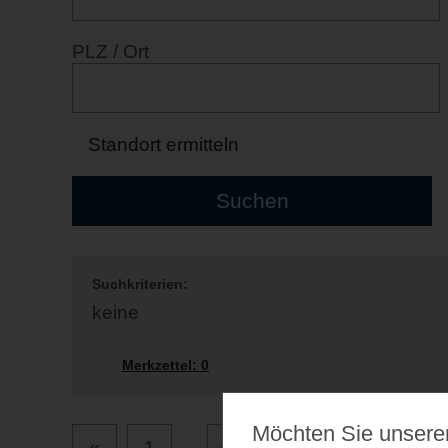
PLZ / Ort
Standort ermitteln
Suchkriterien:
keine
Merkzettel:
0
Möchten Sie unsere
«
1
...
49
50
51
52