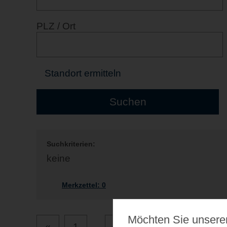
PLZ / Ort
Standort ermitteln
Suchkriterien:
keine
Merkzettel:
0
Möchten Sie unsere
«
1
...
49
50
51
52