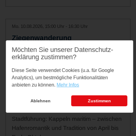
Mo. 10.08.2026, 15:00 Uhr - 16:30 Uhr
Ziegenwanderung
Mit Püppi, Pommes und Quark
Möchten Sie unserer Datenschutz­
erklärung zustimmen?
Diese Seite verwendet Cookies (u.a. für Google
Analytics), um bestmögliche Funktionalitäten
Mo. 10.08.2026, 15:00 Uhr - 16:30 Uhr
anbieten zu können.
Mehr Infos
Stadtführung: Kappeln Maritim -
zwischen Hafenromantik und
Ablehnen
Zustimmen
Tradition
Stadtführung: Kappeln maritim – zwischen
Hafenromantik und Tradition von April bis