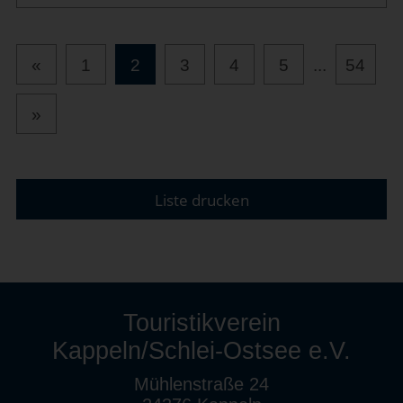
«
1
2
3
4
5
...
54
»
Liste drucken
Touristikverein
Kappeln/Schlei-Ostsee e.V.
Mühlenstraße 24