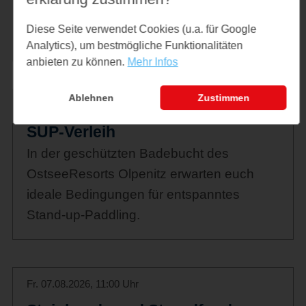
Ferienprogramm - Wikinger Museum
Diese Seite verwendet Cookies (u.a. für Google
Haithabu
Analytics), um bestmögliche Funktionalitäten
anbieten zu können.
Mehr Infos
Ablehnen
Zustimmen
Fr. 07.08.2026, 11:00 Uhr - 17:30 Uhr
SUP-Verleih
In der geschützten Badebucht des
OstseeResorts Olpenitz erwarten euch
ideale Bedingungen für entspanntes
Stand-up-Paddling.
Fr. 07.08.2026, 11:00 Uhr