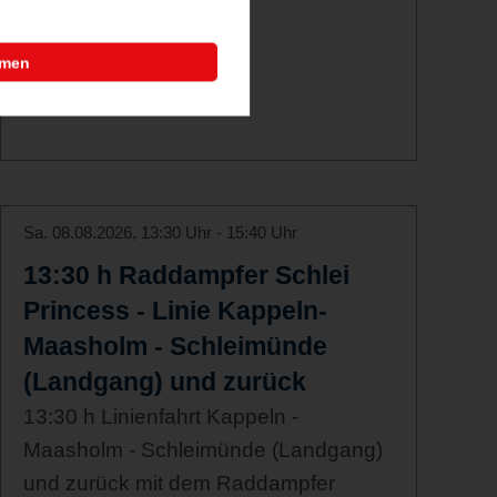
mmen
Sa. 08.08.2026, 13:30 Uhr - 15:40 Uhr
13:30 h Raddampfer Schlei
Princess - Linie Kappeln-
Maasholm - Schleimünde
(Landgang) und zurück
13:30 h Linienfahrt Kappeln -
Maasholm - Schleimünde (Landgang)
und zurück mit dem Raddampfer