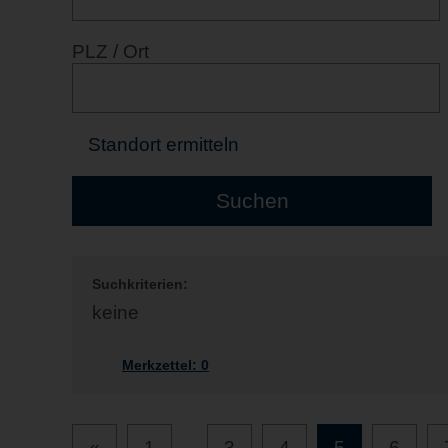
PLZ / Ort
Standort ermitteln
Suchkriterien:
keine
Merkzettel:
0
«
1
...
3
4
5
6