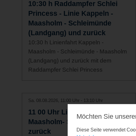
10:30 h Raddampfer Schlei
Princess - Linie Kappeln -
Maasholm - Schleimünde
(Landgang) und zurück
10:30 h Linienfahrt Kappeln -
Maasholm - Schleimünde - Maasholm
(Landgang) und zurück mit dem
Raddampfer Schlei Princess
Sa. 08.08.2026, 11:00 Uhr - 13:10 Uhr
11 00 Uhr Linie Kappeln-
Möchten Sie unsere
Maasholm- Schleimünde und
Diese Seite verwendet Cooki
zurück