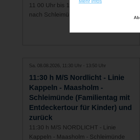
Mehr Infos
11 00 Uhr bis 13 10 Uhr Schleifahrt
nach Schleimünde
Ab
Sa. 08.08.2026, 11:30 Uhr - 13:50 Uhr
11:30 h M/S Nordlicht - Linie
Kappeln - Maasholm -
Schleimünde (Familientag mit
Entdeckertour für Kinder) und
zurück
11:30 h M/S NORDLICHT - Linie
Kappeln - Maasholm - Schleimünde