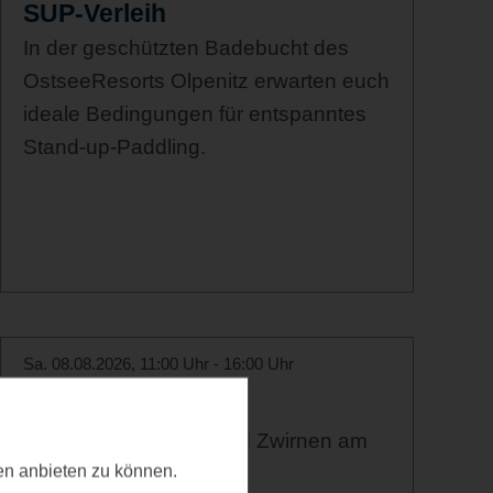
SUP-Verleih
In der geschützten Badebucht des
OstseeResorts Olpenitz erwarten euch
ideale Bedingungen für entspanntes
Stand-up-Paddling.
Sa. 08.08.2026, 11:00 Uhr - 16:00 Uhr
Filzen mit Wolle
Spinnkurs, Spinnen und Zwirnen am
ten anbieten zu können.
Spinnrad