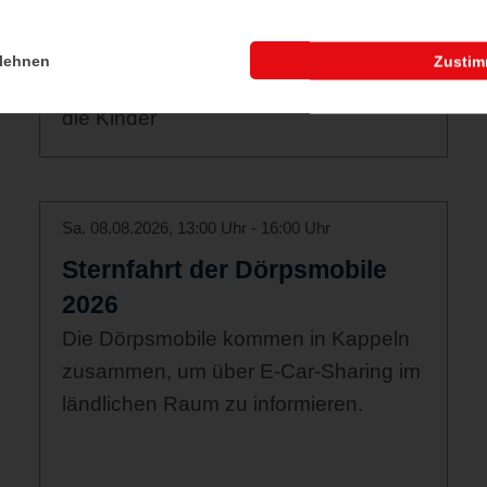
die Kinder
11 00 Uhr bis 13 10 Uhr Schleifahrt
lehnen
Zusti
nach Schleimünde mit Schleipatent für
die Kinder
Sa. 08.08.2026, 13:00 Uhr - 16:00 Uhr
Sternfahrt der Dörpsmobile
2026
Die Dörpsmobile kommen in Kappeln
zusammen, um über E-Car-Sharing im
ländlichen Raum zu informieren.