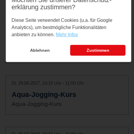
Aqua-Jogging-Kurs
erklärung zustimmen?
Diese Seite verwendet Cookies (u.a. für Google
Analytics), um bestmögliche Funktionalitäten
Di. 22.06.2027, 10:15 Uhr - 11:00 Uhr
anbieten zu können.
Mehr Infos
Aqua-Jogging-Kurs
Ablehnen
Zustimmen
Aqua-Jogging-Kurs
Di. 29.06.2027, 10:15 Uhr - 11:00 Uhr
Aqua-Jogging-Kurs
Aqua-Jogging-Kurs