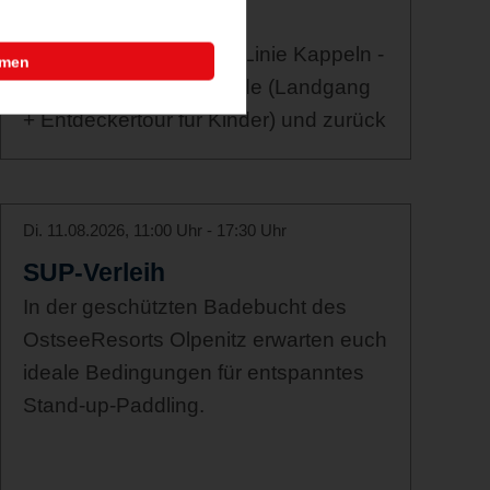
zurück
10:30 h M/S Nordlicht - Linie Kappeln -
mmen
Maasholm - Schleimünde (Landgang
+ Entdeckertour für Kinder) und zurück
Di. 11.08.2026, 11:00 Uhr - 17:30 Uhr
SUP-Verleih
In der geschützten Badebucht des
OstseeResorts Olpenitz erwarten euch
ideale Bedingungen für entspanntes
Stand-up-Paddling.