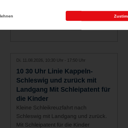
historischem Sägewerk von Mai bis
Ende Oktober
lehnen
Zusti
Di. 11.08.2026, 10:30 Uhr - 17:50 Uhr
10 30 Uhr Linie Kappeln-
Schleswig und zurück mit
Landgang Mit Schleipatent für
die Kinder
Kleine Schleikreuzfahrt nach
Schleswig mit Landgang und zurück.
Mit Schleipatent für die Kinder