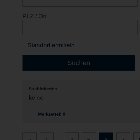
PLZ / Ort
Standort ermitteln
Suchkriterien:
keine
Merkzettel:
0
«
1
...
4
5
6
7