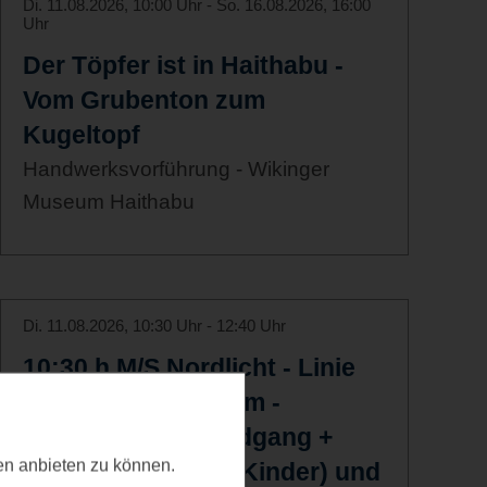
Di. 11.08.2026, 10:00 Uhr - So. 16.08.2026, 16:00
Uhr
Der Töpfer ist in Haithabu -
Vom Grubenton zum
Kugeltopf
Handwerksvorführung - Wikinger
Museum Haithabu
Di. 11.08.2026, 10:30 Uhr - 12:40 Uhr
10:30 h M/S Nordlicht - Linie
Kappeln - Maasholm -
Schleimünde (Landgang +
ten anbieten zu können.
Entdeckertour für Kinder) und