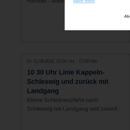
Händler - Wikinger Museum Haithabu
Mehr Infos
Ab
Di. 11.08.2026, 10:30 Uhr - 17:50 Uhr
10 30 Uhr Linie Kappeln-
Schleswig und zurück mit
Landgang
Kleine Schleikreuzfahrt nach
Schleswig mit Landgang und zurück.