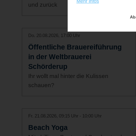
Mehr Infos
und zurück
Ab
Do. 20.08.2026, 17:00 Uhr
Öffentliche Brauereiführung
in der Weltbrauerei
Schörderup
Ihr wollt mal hinter die Kulissen
schauen?
Fr. 21.08.2026, 09:15 Uhr - 10:00 Uhr
Beach Yoga