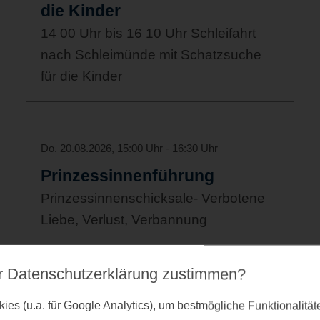
die Kinder
14 00 Uhr bis 16 10 Uhr Schleifahrt
nach Schleimünde mit Schatzsuche
für die Kinder
Do. 20.08.2026, 15:00 Uhr - 16:30 Uhr
Prinzessinnenführung
Prinzessinnenschicksale- Verbotene
Liebe, Verlust, Verbannung
r Datenschutz­erklärung zustimmen?
es (u.a. für Google Analytics), um bestmögliche Funktionalitä