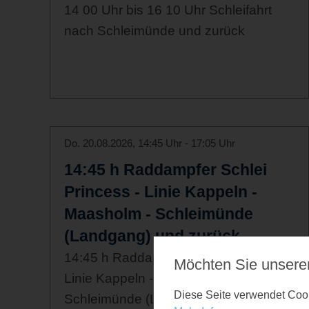
14 00 Uhr bis 16 10 Uhr Schleifahrt
nach Schleimünde und zurück
Do. 20.08.2026, 14:45 Uhr - 17:05 Uhr
14:45 h Raddampfer Schlei
Princess - Linie Kappeln -
Maasholm - Schleimünde
(Landgang) und zurück
14:45 h Raddampfer Schlei Princess -
Möchten Sie unsere
Linie Kappeln - Maasholm -
Diese Seite verwendet Cooki
Schleimünde (Landgang) - Maasholm