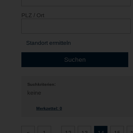
PLZ / Ort
Standort ermitteln
Suchkriterien:
keine
Merkzettel:
0
«
1
...
12
13
14
15