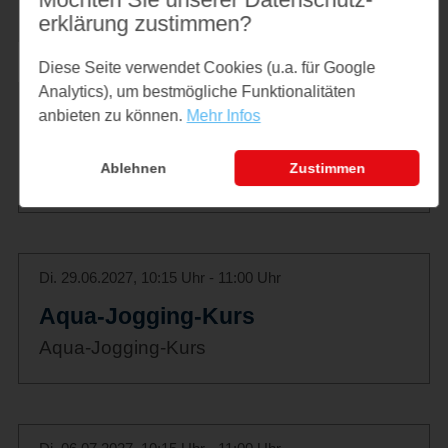
Aqua-Jogging-Kurs
erklärung zustimmen?
Diese Seite verwendet Cookies (u.a. für Google
Analytics), um bestmögliche Funktionalitäten
Di. 22.06.2027, 10:15 Uhr - 11:00 Uhr
anbieten zu können.
Mehr Infos
Aqua-Jogging-Kurs
Ablehnen
Zustimmen
Aqua-Jogging-Kurs
Di. 29.06.2027, 10:15 Uhr - 11:00 Uhr
Aqua-Jogging-Kurs
Aqua-Jogging-Kurs