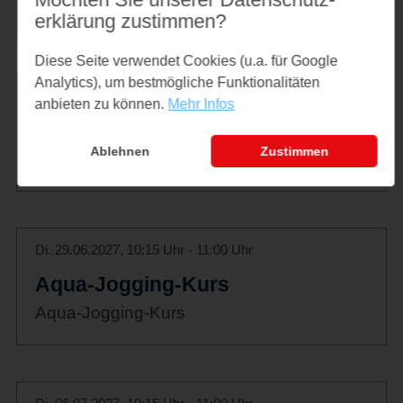
Aqua-Jogging-Kurs
erklärung zustimmen?
Diese Seite verwendet Cookies (u.a. für Google
Analytics), um bestmögliche Funktionalitäten
Di. 22.06.2027, 10:15 Uhr - 11:00 Uhr
anbieten zu können.
Mehr Infos
Aqua-Jogging-Kurs
Ablehnen
Zustimmen
Aqua-Jogging-Kurs
Di. 29.06.2027, 10:15 Uhr - 11:00 Uhr
Aqua-Jogging-Kurs
Aqua-Jogging-Kurs