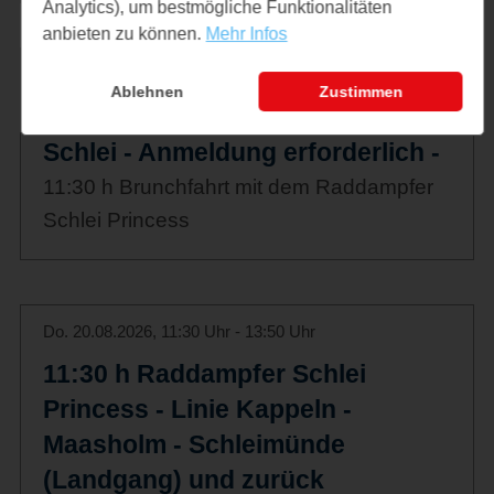
Analytics), um bestmögliche Funktionalitäten
anbieten zu können.
Mehr Infos
Do. 20.08.2026, 11:30 Uhr - 13:50 Uhr
Ablehnen
Zustimmen
11:30 h Brunchfahrt auf der
Schlei - Anmeldung erforderlich -
11:30 h Brunchfahrt mit dem Raddampfer
Schlei Princess
Do. 20.08.2026, 11:30 Uhr - 13:50 Uhr
11:30 h Raddampfer Schlei
Princess - Linie Kappeln -
Maasholm - Schleimünde
(Landgang) und zurück