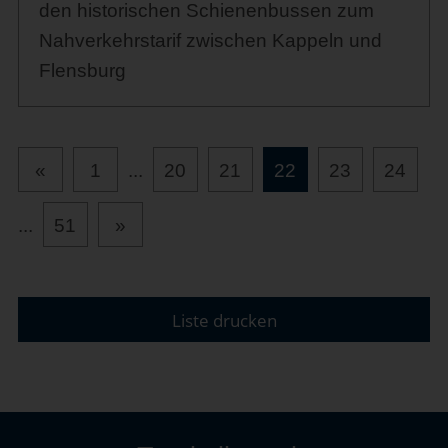
den historischen Schienenbussen zum
Nahverkehrstarif zwischen Kappeln und
Flensburg
«
1
...
20
21
22
23
24
...
51
»
Liste drucken