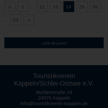
«
1
...
22
23
24
25
26
...
53
»
Liste drucken
Touristikverein
Kappeln/Schlei-Ostsee e.V.
Mühlenstraße 24
24376 Kappeln
info@touristikverein-kappeln.de